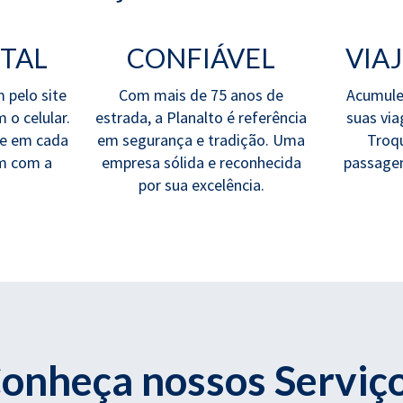
ITAL
CONFIÁVEL
VIA
 pelo site
Com mais de 75 anos de
Acumule
 o celular.
estrada, a Planalto é referência
suas via
de em cada
em segurança e tradição. Uma
Troq
em com a
empresa sólida e reconhecida
passagen
por sua excelência.
onheça nossos Serviç