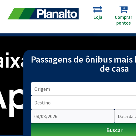
Cartão
Loja
Comprar
Muvicard
pontos
Passagens de ônibus mais 
de casa
Origem
Destino
Press
Press
Buscar
the
the